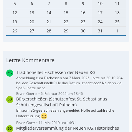
5
6
7
8
9
10
11
12
13
14
15
16
17
18
19
20
21
22
23
24
25
26
27
28
29
30
31
1
Letzte Kommentare
Traditionelles Fischessen der Neuen KG
Anmeldung zum Fischessen am 7.März 2025 - bitte bis 30.10.204
bei der Geschäftsstelle? He das Datum ist echt cool! Na dann viel
Spaß - hatte nicht…
Erwin Goertz
6. Februar 2025 um 13:46
Bürgerschießen (Schützenfest St. Sebastianus
Schützengesellschaft Pulheim)
Bin zum Bürgeerschießen angemeldet. Hoffe auf zahlreiche
Unterstützung
Erwin Görtz
11. Mai 2019 um 14:31
Mitgliederversammlung der Neuen KG, Historisches