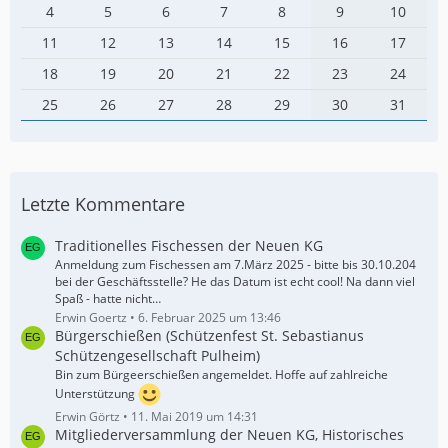
4
5
6
7
8
9
10
11
12
13
14
15
16
17
18
19
20
21
22
23
24
25
26
27
28
29
30
31
Letzte Kommentare
Traditionelles Fischessen der Neuen KG
Anmeldung zum Fischessen am 7.März 2025 - bitte bis 30.10.204
bei der Geschäftsstelle? He das Datum ist echt cool! Na dann viel
Spaß - hatte nicht…
Erwin Goertz
6. Februar 2025 um 13:46
Bürgerschießen (Schützenfest St. Sebastianus
Schützengesellschaft Pulheim)
Bin zum Bürgeerschießen angemeldet. Hoffe auf zahlreiche
Unterstützung
Erwin Görtz
11. Mai 2019 um 14:31
Mitgliederversammlung der Neuen KG, Historisches