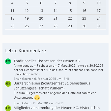
4
5
6
7
8
9
10
11
12
13
14
15
16
17
18
19
20
21
22
23
24
25
26
27
28
29
30
31
Letzte Kommentare
Traditionelles Fischessen der Neuen KG
Anmeldung zum Fischessen am 7.März 2025 - bitte bis 30.10.204
bei der Geschäftsstelle? He das Datum ist echt cool! Na dann viel
Spaß - hatte nicht…
Erwin Goertz
6. Februar 2025 um 13:46
Bürgerschießen (Schützenfest St. Sebastianus
Schützengesellschaft Pulheim)
Bin zum Bürgeerschießen angemeldet. Hoffe auf zahlreiche
Unterstützung
Erwin Görtz
11. Mai 2019 um 14:31
Mitgliederversammlung der Neuen KG, Historisches