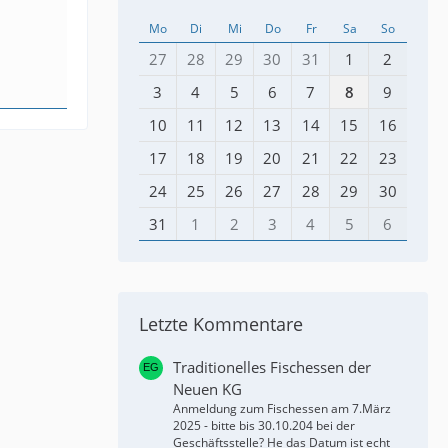
Mo
Di
Mi
Do
Fr
Sa
So
27
28
29
30
31
1
2
3
4
5
6
7
8
9
10
11
12
13
14
15
16
17
18
19
20
21
22
23
24
25
26
27
28
29
30
31
1
2
3
4
5
6
Letzte Kommentare
Traditionelles Fischessen der
Neuen KG
Anmeldung zum Fischessen am 7.März
2025 - bitte bis 30.10.204 bei der
Geschäftsstelle? He das Datum ist echt