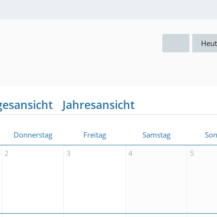
Heut
gesansicht
Jahresansicht
Donnerstag
Freitag
Samstag
Son
2
3
4
5