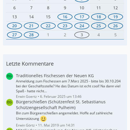
6
7
8
9
10
11
12
13
14
15
16
17
18
19
20
21
22
23
24
25
26
27
28
1
2
3
4
5
Letzte Kommentare
Traditionelles Fischessen der Neuen KG
Anmeldung zum Fischessen am 7.März 2025 - bitte bis 30.10.204
bei der Geschäftsstelle? He das Datum ist echt cool! Na dann viel
Spaß - hatte nicht…
Erwin Goertz
6. Februar 2025 um 13:46
Bürgerschießen (Schützenfest St. Sebastianus
Schützengesellschaft Pulheim)
Bin zum Bürgeerschießen angemeldet. Hoffe auf zahlreiche
Unterstützung
Erwin Görtz
11. Mai 2019 um 14:31