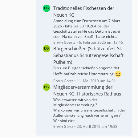
Traditionelles Fischessen der
Neuen KG
Anmeldung zum Fischessen am 7.März
2025 - bitte bis 30.10.204 bei der
Geschäftsstelle? He das Datum ist echt
cool! Na dann viel Spaß - hatte nicht…
Erwin Goertz
6. Februar 2025 um 13:46
Bürgerschießen (Schützenfest St.
Sebastianus Schützengesellschaft
Pulheim)
Bin zum Bürgeerschießen angemeldet.
Hoffe auf zahlreiche Unterstützung
Erwin Görtz
11. Mai 2019 um 14:31
Mitgliederversammlung der
Neuen KG, Historisches Rathaus
Was erwarten wir von der
Mitgliederversammlung ?
Wie können wir unsere Gesellschaft in der
Außendarstellung nach vorne bringen ?
Wir sind eine…
Erwin Görtz
23. April 2019 um 19:38