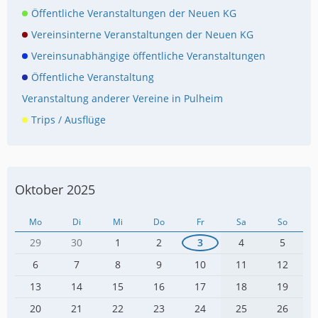
Öffentliche Veranstaltungen der Neuen KG
Vereinsinterne Veranstaltungen der Neuen KG
Vereinsunabhängige öffentliche Veranstaltungen
Öffentliche Veranstaltung
Veranstaltung anderer Vereine in Pulheim
Trips / Ausflüge
Oktober 2025
Mo
Di
Mi
Do
Fr
Sa
So
29
30
1
2
3
4
5
6
7
8
9
10
11
12
13
14
15
16
17
18
19
20
21
22
23
24
25
26