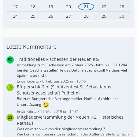
17
18
19
20
21
22
23
24
25
26
27
28
29
30
Letzte Kommentare
Traditionelles Fischessen der Neuen KG
Anmeldung zum Fischessen am 7.März 2025 - bitte bis 30.10.204
bei der Geschäftsstelle? He das Datum ist echt cool! Na dann viel
Spaß - hatte nicht…
Erwin Goertz
6. Februar 2025 um 13:46
Bürgerschießen (Schützenfest St. Sebastianus
Schützengesellschaft Pulheim)
Bin zum Bürgeerschießen angemeldet. Hoffe auf zahlreiche
Unterstützung
Erwin Görtz
11. Mai 2019 um 14:31
Mitgliederversammlung der Neuen KG, Historisches
Rathaus
Was erwarten wir von der Mitgliederversammlung ?
Wie können wir unsere Gesellschaft in der Außendarstellung nach