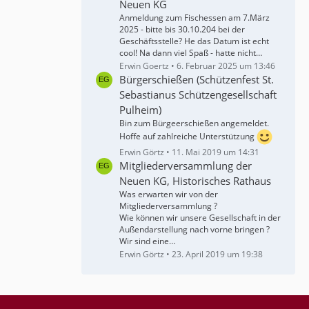
Neuen KG
Anmeldung zum Fischessen am 7.März
2025 - bitte bis 30.10.204 bei der
Geschäftsstelle? He das Datum ist echt
cool! Na dann viel Spaß - hatte nicht…
Erwin Goertz
6. Februar 2025 um 13:46
Bürgerschießen (Schützenfest St.
Sebastianus Schützengesellschaft
Pulheim)
Bin zum Bürgeerschießen angemeldet.
Hoffe auf zahlreiche Unterstützung
Erwin Görtz
11. Mai 2019 um 14:31
Mitgliederversammlung der
Neuen KG, Historisches Rathaus
Was erwarten wir von der
Mitgliederversammlung ?
Wie können wir unsere Gesellschaft in der
Außendarstellung nach vorne bringen ?
Wir sind eine…
Erwin Görtz
23. April 2019 um 19:38