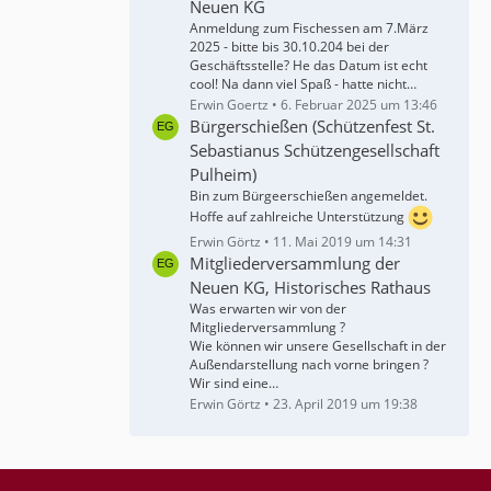
Neuen KG
Anmeldung zum Fischessen am 7.März
2025 - bitte bis 30.10.204 bei der
Geschäftsstelle? He das Datum ist echt
cool! Na dann viel Spaß - hatte nicht…
Erwin Goertz
6. Februar 2025 um 13:46
Bürgerschießen (Schützenfest St.
Sebastianus Schützengesellschaft
Pulheim)
Bin zum Bürgeerschießen angemeldet.
Hoffe auf zahlreiche Unterstützung
Erwin Görtz
11. Mai 2019 um 14:31
Mitgliederversammlung der
Neuen KG, Historisches Rathaus
Was erwarten wir von der
Mitgliederversammlung ?
Wie können wir unsere Gesellschaft in der
Außendarstellung nach vorne bringen ?
Wir sind eine…
Erwin Görtz
23. April 2019 um 19:38