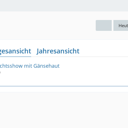
5
Heut
gesansicht
Jahresansicht
achtsshow mit Gänsehaut
0