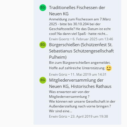
Traditionelles Fischessen der
Neuen KG
Anmeldung zum Fischessen am 7.März
2025 - bitte bis 30.10.204 bei der
Geschäftsstelle? He das Datum ist echt
cool! Na dann viel Spaß - hatte nicht…
Erwin Goertz
6. Februar 2025 um 13:46
Bürgerschießen (Schützenfest St.
Sebastianus Schützengesellschaft
Pulheim)
Bin zum Bürgeerschießen angemeldet.
Hoffe auf zahlreiche Unterstützung
Erwin Görtz
11. Mai 2019 um 14:31
Mitgliederversammlung der
Neuen KG, Historisches Rathaus
Was erwarten wir von der
Mitgliederversammlung ?
Wie können wir unsere Gesellschaft in der
Außendarstellung nach vorne bringen ?
Wir sind eine…
Erwin Görtz
23. April 2019 um 19:38