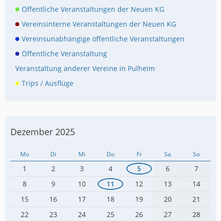
Öffentliche Veranstaltungen der Neuen KG
Vereinsinterne Veranstaltungen der Neuen KG
Vereinsunabhängige öffentliche Veranstaltungen
Öffentliche Veranstaltung
Veranstaltung anderer Vereine in Pulheim
Trips / Ausflüge
Dezember 2025
Mo
Di
Mi
Do
Fr
Sa
So
1
2
3
4
5
6
7
8
9
10
11
12
13
14
15
16
17
18
19
20
21
22
23
24
25
26
27
28