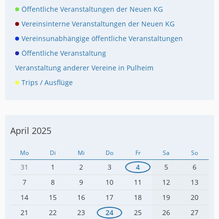
Öffentliche Veranstaltungen der Neuen KG
Vereinsinterne Veranstaltungen der Neuen KG
Vereinsunabhängige öffentliche Veranstaltungen
Öffentliche Veranstaltung
Veranstaltung anderer Vereine in Pulheim
Trips / Ausflüge
April 2025
Mo
Di
Mi
Do
Fr
Sa
So
31
1
2
3
4
5
6
7
8
9
10
11
12
13
14
15
16
17
18
19
20
21
22
23
24
25
26
27