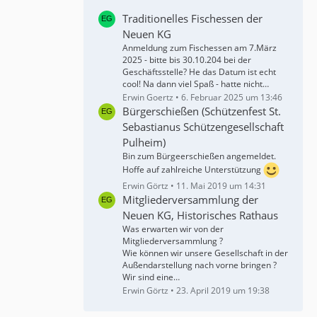
Traditionelles Fischessen der
Neuen KG
Anmeldung zum Fischessen am 7.März
2025 - bitte bis 30.10.204 bei der
Geschäftsstelle? He das Datum ist echt
cool! Na dann viel Spaß - hatte nicht…
Erwin Goertz
6. Februar 2025 um 13:46
Bürgerschießen (Schützenfest St.
Sebastianus Schützengesellschaft
Pulheim)
Bin zum Bürgeerschießen angemeldet.
Hoffe auf zahlreiche Unterstützung
Erwin Görtz
11. Mai 2019 um 14:31
Mitgliederversammlung der
Neuen KG, Historisches Rathaus
Was erwarten wir von der
Mitgliederversammlung ?
Wie können wir unsere Gesellschaft in der
Außendarstellung nach vorne bringen ?
Wir sind eine…
Erwin Görtz
23. April 2019 um 19:38