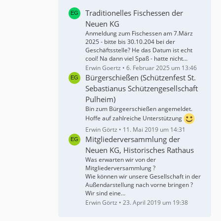
Traditionelles Fischessen der
Neuen KG
Anmeldung zum Fischessen am 7.März
2025 - bitte bis 30.10.204 bei der
Geschäftsstelle? He das Datum ist echt
cool! Na dann viel Spaß - hatte nicht…
Erwin Goertz
6. Februar 2025 um 13:46
Bürgerschießen (Schützenfest St.
Sebastianus Schützengesellschaft
Pulheim)
Bin zum Bürgeerschießen angemeldet.
Hoffe auf zahlreiche Unterstützung
Erwin Görtz
11. Mai 2019 um 14:31
Mitgliederversammlung der
Neuen KG, Historisches Rathaus
Was erwarten wir von der
Mitgliederversammlung ?
Wie können wir unsere Gesellschaft in der
Außendarstellung nach vorne bringen ?
Wir sind eine…
Erwin Görtz
23. April 2019 um 19:38