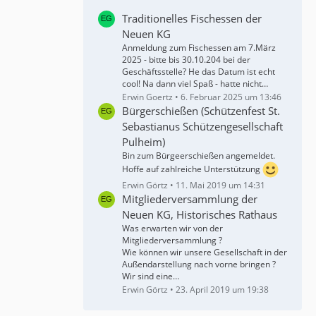
Traditionelles Fischessen der
Neuen KG
Anmeldung zum Fischessen am 7.März
2025 - bitte bis 30.10.204 bei der
Geschäftsstelle? He das Datum ist echt
cool! Na dann viel Spaß - hatte nicht…
Erwin Goertz
6. Februar 2025 um 13:46
Bürgerschießen (Schützenfest St.
Sebastianus Schützengesellschaft
Pulheim)
Bin zum Bürgeerschießen angemeldet.
Hoffe auf zahlreiche Unterstützung
Erwin Görtz
11. Mai 2019 um 14:31
Mitgliederversammlung der
Neuen KG, Historisches Rathaus
Was erwarten wir von der
Mitgliederversammlung ?
Wie können wir unsere Gesellschaft in der
Außendarstellung nach vorne bringen ?
Wir sind eine…
Erwin Görtz
23. April 2019 um 19:38