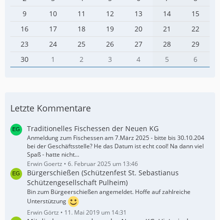
9
10
11
12
13
14
15
16
17
18
19
20
21
22
23
24
25
26
27
28
29
30
1
2
3
4
5
6
Letzte Kommentare
Traditionelles Fischessen der Neuen KG
Anmeldung zum Fischessen am 7.März 2025 - bitte bis 30.10.204
bei der Geschäftsstelle? He das Datum ist echt cool! Na dann viel
Spaß - hatte nicht…
Erwin Goertz
6. Februar 2025 um 13:46
Bürgerschießen (Schützenfest St. Sebastianus
Schützengesellschaft Pulheim)
Bin zum Bürgeerschießen angemeldet. Hoffe auf zahlreiche
Unterstützung
Erwin Görtz
11. Mai 2019 um 14:31