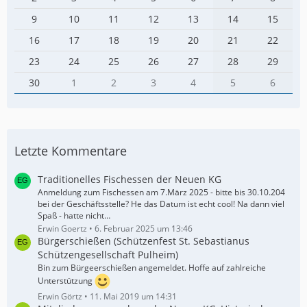
9
10
11
12
13
14
15
16
17
18
19
20
21
22
23
24
25
26
27
28
29
30
1
2
3
4
5
6
Letzte Kommentare
Traditionelles Fischessen der Neuen KG
Anmeldung zum Fischessen am 7.März 2025 - bitte bis 30.10.204
bei der Geschäftsstelle? He das Datum ist echt cool! Na dann viel
Spaß - hatte nicht…
Erwin Goertz
6. Februar 2025 um 13:46
Bürgerschießen (Schützenfest St. Sebastianus
Schützengesellschaft Pulheim)
Bin zum Bürgeerschießen angemeldet. Hoffe auf zahlreiche
Unterstützung
Erwin Görtz
11. Mai 2019 um 14:31