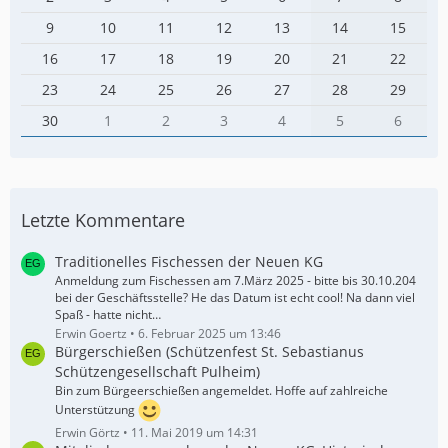
9
10
11
12
13
14
15
16
17
18
19
20
21
22
23
24
25
26
27
28
29
30
1
2
3
4
5
6
Letzte Kommentare
Traditionelles Fischessen der Neuen KG
Anmeldung zum Fischessen am 7.März 2025 - bitte bis 30.10.204
bei der Geschäftsstelle? He das Datum ist echt cool! Na dann viel
Spaß - hatte nicht…
Erwin Goertz
6. Februar 2025 um 13:46
Bürgerschießen (Schützenfest St. Sebastianus
Schützengesellschaft Pulheim)
Bin zum Bürgeerschießen angemeldet. Hoffe auf zahlreiche
Unterstützung
Erwin Görtz
11. Mai 2019 um 14:31