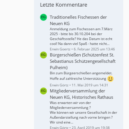
Letzte Kommentare
Traditionelles Fischessen der
Neuen KG
Anmeldung zum Fischessen am 7.März
2025 - bitte bis 30.10.204 bei der
Geschäftsstelle? He das Datum ist echt
cool! Na dann viel Spaß - hatte nicht…
Erwin Goertz
6. Februar 2025 um 13:46
Bürgerschießen (Schützenfest St.
Sebastianus Schützengesellschaft
Pulheim)
Bin zum Bürgeerschießen angemeldet.
Hoffe auf zahlreiche Unterstützung
Erwin Görtz
11. Mai 2019 um 14:31
Mitgliederversammlung der
Neuen KG, Historisches Rathaus
Was erwarten wir von der
Mitgliederversammlung ?
Wie können wir unsere Gesellschaft in der
Außendarstellung nach vorne bringen ?
Wir sind eine…
Erwin Görtz
23. April 2019 um 19:38