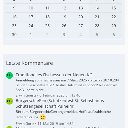
9
10
11
12
13
14
15
16
17
18
19
20
21
22
23
24
25
26
27
28
29
30
1
2
3
4
5
6
Letzte Kommentare
Traditionelles Fischessen der Neuen KG
Anmeldung zum Fischessen am 7.März 2025 - bitte bis 30.10.204
bei der Geschäftsstelle? He das Datum ist echt cool! Na dann viel
Spaß - hatte nicht…
Erwin Goertz
6. Februar 2025 um 13:46
Bürgerschießen (Schützenfest St. Sebastianus
Schützengesellschaft Pulheim)
Bin zum Bürgeerschießen angemeldet. Hoffe auf zahlreiche
Unterstützung
Erwin Görtz
11. Mai 2019 um 14:31