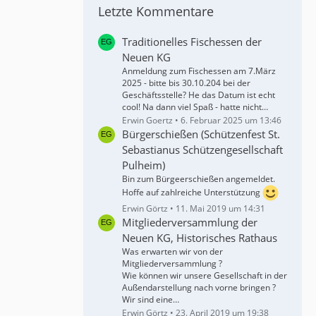
Letzte Kommentare
Traditionelles Fischessen der
Neuen KG
Anmeldung zum Fischessen am 7.März
2025 - bitte bis 30.10.204 bei der
Geschäftsstelle? He das Datum ist echt
cool! Na dann viel Spaß - hatte nicht…
Erwin Goertz
6. Februar 2025 um 13:46
Bürgerschießen (Schützenfest St.
Sebastianus Schützengesellschaft
Pulheim)
Bin zum Bürgeerschießen angemeldet.
Hoffe auf zahlreiche Unterstützung
Erwin Görtz
11. Mai 2019 um 14:31
Mitgliederversammlung der
Neuen KG, Historisches Rathaus
Was erwarten wir von der
Mitgliederversammlung ?
Wie können wir unsere Gesellschaft in der
Außendarstellung nach vorne bringen ?
Wir sind eine…
Erwin Görtz
23. April 2019 um 19:38