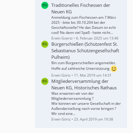
Traditionelles Fischessen der
Neuen KG
Anmeldung zum Fischessen am 7.März
2025 - bitte bis 30.10.204 bei der
Geschäftsstelle? He das Datum ist echt
cool! Na dann viel Spaß - hatte nicht…
Erwin Goertz
6. Februar 2025 um 13:46
Bürgerschießen (Schützenfest St.
Sebastianus Schützengesellschaft
Pulheim)
Bin zum Bürgeerschießen angemeldet.
Hoffe auf zahlreiche Unterstützung
Erwin Görtz
11. Mai 2019 um 14:31
Mitgliederversammlung der
Neuen KG, Historisches Rathaus
Was erwarten wir von der
Mitgliederversammlung ?
Wie können wir unsere Gesellschaft in der
Außendarstellung nach vorne bringen ?
Wir sind eine…
Erwin Görtz
23. April 2019 um 19:38