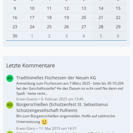
9
10
11
12
13
14
15
16
17
18
19
20
21
22
23
24
25
26
27
28
29
30
1
2
3
4
5
6
Letzte Kommentare
Traditionelles Fischessen der Neuen KG
Anmeldung zum Fischessen am 7.März 2025 - bitte bis 30.10.204
bei der Geschäftsstelle? He das Datum ist echt cool! Na dann viel
Spaß - hatte nicht…
Erwin Goertz
6. Februar 2025 um 13:46
Bürgerschießen (Schützenfest St. Sebastianus
Schützengesellschaft Pulheim)
Bin zum Bürgeerschießen angemeldet. Hoffe auf zahlreiche
Unterstützung
Erwin Görtz
11. Mai 2019 um 14:31