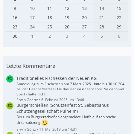
9
10
11
12
13
14
15
16
17
18
19
20
21
22
23
24
25
26
27
28
29
30
1
2
3
4
5
6
Letzte Kommentare
Traditionelles Fischessen der Neuen KG
Anmeldung zum Fischessen am 7.März 2025 - bitte bis 30.10.204
bei der Geschäftsstelle? He das Datum ist echt cool! Na dann viel
Spaß - hatte nicht…
Erwin Goertz
6. Februar 2025 um 13:46
Bürgerschießen (Schützenfest St. Sebastianus
Schützengesellschaft Pulheim)
Bin zum Bürgeerschießen angemeldet. Hoffe auf zahlreiche
Unterstützung
Erwin Görtz
11. Mai 2019 um 14:31