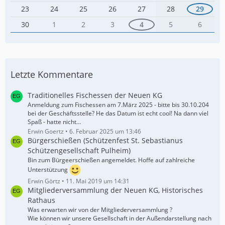
23
24
25
26
27
28
29
30
1
2
3
4
5
6
Letzte Kommentare
Traditionelles Fischessen der Neuen KG
Anmeldung zum Fischessen am 7.März 2025 - bitte bis 30.10.204
bei der Geschäftsstelle? He das Datum ist echt cool! Na dann viel
Spaß - hatte nicht…
Erwin Goertz
6. Februar 2025 um 13:46
Bürgerschießen (Schützenfest St. Sebastianus
Schützengesellschaft Pulheim)
Bin zum Bürgeerschießen angemeldet. Hoffe auf zahlreiche
Unterstützung
Erwin Görtz
11. Mai 2019 um 14:31
Mitgliederversammlung der Neuen KG, Historisches
Rathaus
Was erwarten wir von der Mitgliederversammlung ?
Wie können wir unsere Gesellschaft in der Außendarstellung nach