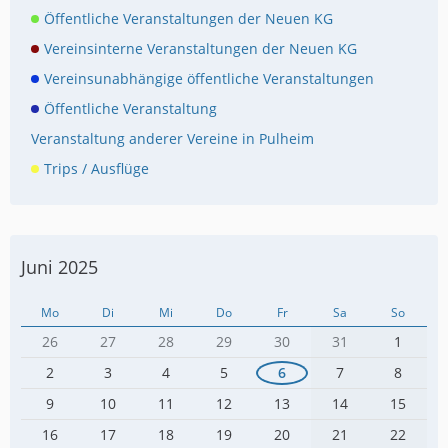
Öffentliche Veranstaltungen der Neuen KG
Vereinsinterne Veranstaltungen der Neuen KG
Vereinsunabhängige öffentliche Veranstaltungen
Öffentliche Veranstaltung
Veranstaltung anderer Vereine in Pulheim
Trips / Ausflüge
Juni 2025
Mo
Di
Mi
Do
Fr
Sa
So
26
27
28
29
30
31
1
2
3
4
5
6
7
8
9
10
11
12
13
14
15
16
17
18
19
20
21
22