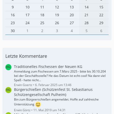
9
10
11
12
13
14
15
16
17
18
19
20
21
22
23
24
25
26
27
28
29
30
1
2
3
4
5
6
Letzte Kommentare
Traditionelles Fischessen der Neuen KG
Anmeldung zum Fischessen am 7.März 2025 - bitte bis 30.10.204
bei der Geschäftsstelle? He das Datum ist echt cool! Na dann viel
Spaß - hatte nicht…
Erwin Goertz
6. Februar 2025 um 13:46
Bürgerschießen (Schützenfest St. Sebastianus
Schützengesellschaft Pulheim)
Bin zum Bürgeerschießen angemeldet. Hoffe auf zahlreiche
Unterstützung
Erwin Görtz
11. Mai 2019 um 14:31