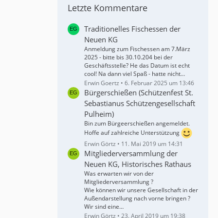
Letzte Kommentare
Traditionelles Fischessen der
Neuen KG
Anmeldung zum Fischessen am 7.März
2025 - bitte bis 30.10.204 bei der
Geschäftsstelle? He das Datum ist echt
cool! Na dann viel Spaß - hatte nicht…
Erwin Goertz
6. Februar 2025 um 13:46
Bürgerschießen (Schützenfest St.
Sebastianus Schützengesellschaft
Pulheim)
Bin zum Bürgeerschießen angemeldet.
Hoffe auf zahlreiche Unterstützung
Erwin Görtz
11. Mai 2019 um 14:31
Mitgliederversammlung der
Neuen KG, Historisches Rathaus
Was erwarten wir von der
Mitgliederversammlung ?
Wie können wir unsere Gesellschaft in der
Außendarstellung nach vorne bringen ?
Wir sind eine…
Erwin Görtz
23. April 2019 um 19:38