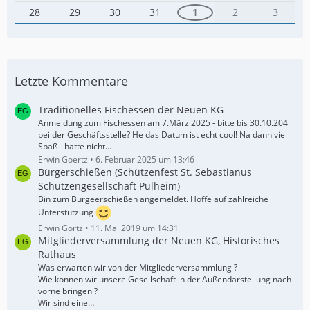
28
29
30
31
1
2
3
Letzte Kommentare
Traditionelles Fischessen der Neuen KG
Anmeldung zum Fischessen am 7.März 2025 - bitte bis 30.10.204
bei der Geschäftsstelle? He das Datum ist echt cool! Na dann viel
Spaß - hatte nicht…
Erwin Goertz
6. Februar 2025 um 13:46
Bürgerschießen (Schützenfest St. Sebastianus
Schützengesellschaft Pulheim)
Bin zum Bürgeerschießen angemeldet. Hoffe auf zahlreiche
Unterstützung
Erwin Görtz
11. Mai 2019 um 14:31
Mitgliederversammlung der Neuen KG, Historisches
Rathaus
Was erwarten wir von der Mitgliederversammlung ?
Wie können wir unsere Gesellschaft in der Außendarstellung nach
vorne bringen ?
Wir sind eine…