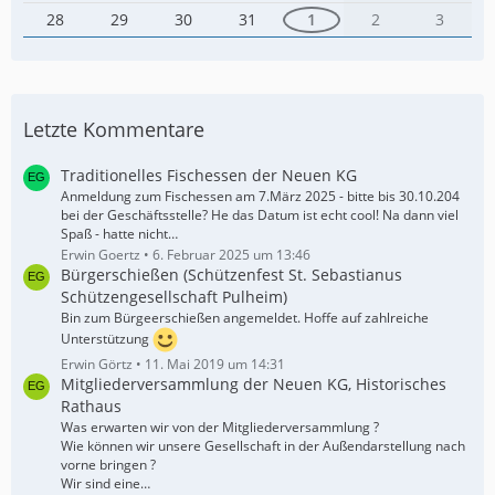
28
29
30
31
1
2
3
Letzte Kommentare
Traditionelles Fischessen der Neuen KG
Anmeldung zum Fischessen am 7.März 2025 - bitte bis 30.10.204
bei der Geschäftsstelle? He das Datum ist echt cool! Na dann viel
Spaß - hatte nicht…
Erwin Goertz
6. Februar 2025 um 13:46
Bürgerschießen (Schützenfest St. Sebastianus
Schützengesellschaft Pulheim)
Bin zum Bürgeerschießen angemeldet. Hoffe auf zahlreiche
Unterstützung
Erwin Görtz
11. Mai 2019 um 14:31
Mitgliederversammlung der Neuen KG, Historisches
Rathaus
Was erwarten wir von der Mitgliederversammlung ?
Wie können wir unsere Gesellschaft in der Außendarstellung nach
vorne bringen ?
Wir sind eine…