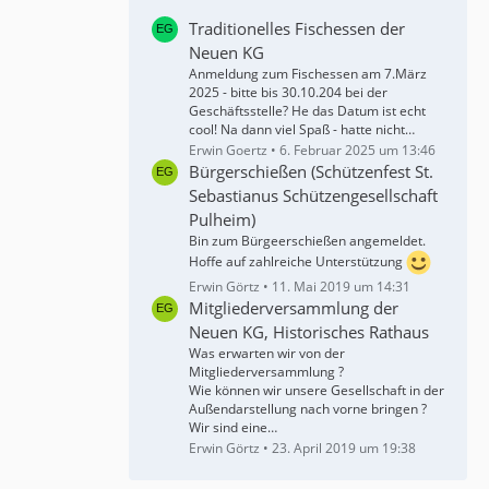
Traditionelles Fischessen der
Neuen KG
Anmeldung zum Fischessen am 7.März
2025 - bitte bis 30.10.204 bei der
Geschäftsstelle? He das Datum ist echt
cool! Na dann viel Spaß - hatte nicht…
Erwin Goertz
6. Februar 2025 um 13:46
Bürgerschießen (Schützenfest St.
Sebastianus Schützengesellschaft
Pulheim)
Bin zum Bürgeerschießen angemeldet.
Hoffe auf zahlreiche Unterstützung
Erwin Görtz
11. Mai 2019 um 14:31
Mitgliederversammlung der
Neuen KG, Historisches Rathaus
Was erwarten wir von der
Mitgliederversammlung ?
Wie können wir unsere Gesellschaft in der
Außendarstellung nach vorne bringen ?
Wir sind eine…
Erwin Görtz
23. April 2019 um 19:38