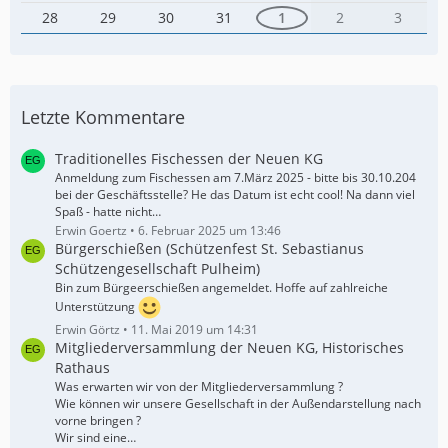
28
29
30
31
1
2
3
Letzte Kommentare
Traditionelles Fischessen der Neuen KG
Anmeldung zum Fischessen am 7.März 2025 - bitte bis 30.10.204
bei der Geschäftsstelle? He das Datum ist echt cool! Na dann viel
Spaß - hatte nicht…
Erwin Goertz
6. Februar 2025 um 13:46
Bürgerschießen (Schützenfest St. Sebastianus
Schützengesellschaft Pulheim)
Bin zum Bürgeerschießen angemeldet. Hoffe auf zahlreiche
Unterstützung
Erwin Görtz
11. Mai 2019 um 14:31
Mitgliederversammlung der Neuen KG, Historisches
Rathaus
Was erwarten wir von der Mitgliederversammlung ?
Wie können wir unsere Gesellschaft in der Außendarstellung nach
vorne bringen ?
Wir sind eine…