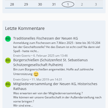
28
29
30
31
1
2
3
Letzte Kommentare
Traditionelles Fischessen der Neuen KG
Anmeldung zum Fischessen am 7.März 2025 - bitte bis 30.10.204
bei der Geschäftsstelle? He das Datum ist echt cool! Na dann viel
Spaß - hatte nicht…
Erwin Goertz
6. Februar 2025 um 13:46
Bürgerschießen (Schützenfest St. Sebastianus
Schützengesellschaft Pulheim)
Bin zum Bürgeerschießen angemeldet. Hoffe auf zahlreiche
Unterstützung
Erwin Görtz
11. Mai 2019 um 14:31
Mitgliederversammlung der Neuen KG, Historisches
Rathaus
Was erwarten wir von der Mitgliederversammlung ?
Wie können wir unsere Gesellschaft in der Außendarstellung nach
vorne bringen ?
Wir sind eine…