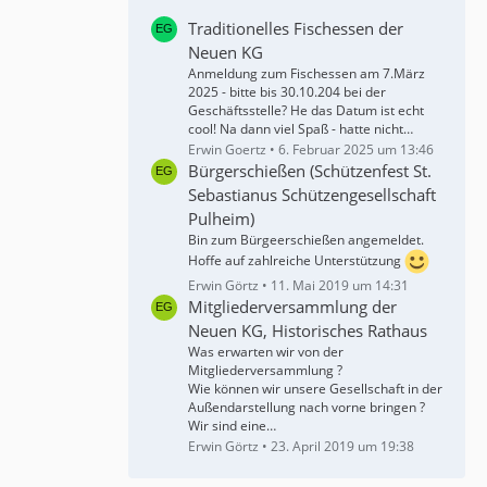
Traditionelles Fischessen der
Neuen KG
Anmeldung zum Fischessen am 7.März
2025 - bitte bis 30.10.204 bei der
Geschäftsstelle? He das Datum ist echt
cool! Na dann viel Spaß - hatte nicht…
Erwin Goertz
6. Februar 2025 um 13:46
Bürgerschießen (Schützenfest St.
Sebastianus Schützengesellschaft
Pulheim)
Bin zum Bürgeerschießen angemeldet.
Hoffe auf zahlreiche Unterstützung
Erwin Görtz
11. Mai 2019 um 14:31
Mitgliederversammlung der
Neuen KG, Historisches Rathaus
Was erwarten wir von der
Mitgliederversammlung ?
Wie können wir unsere Gesellschaft in der
Außendarstellung nach vorne bringen ?
Wir sind eine…
Erwin Görtz
23. April 2019 um 19:38