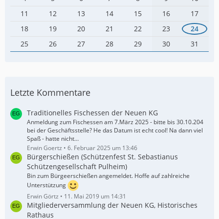
11
12
13
14
15
16
17
18
19
20
21
22
23
24
25
26
27
28
29
30
31
Letzte Kommentare
Traditionelles Fischessen der Neuen KG
Anmeldung zum Fischessen am 7.März 2025 - bitte bis 30.10.204
bei der Geschäftsstelle? He das Datum ist echt cool! Na dann viel
Spaß - hatte nicht…
Erwin Goertz
6. Februar 2025 um 13:46
Bürgerschießen (Schützenfest St. Sebastianus
Schützengesellschaft Pulheim)
Bin zum Bürgeerschießen angemeldet. Hoffe auf zahlreiche
Unterstützung
Erwin Görtz
11. Mai 2019 um 14:31
Mitgliederversammlung der Neuen KG, Historisches
Rathaus