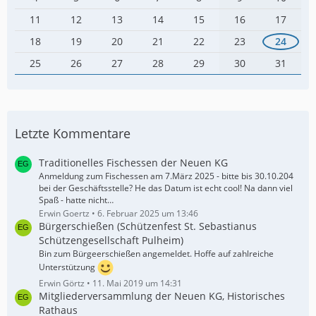
11
12
13
14
15
16
17
18
19
20
21
22
23
24
25
26
27
28
29
30
31
Letzte Kommentare
Traditionelles Fischessen der Neuen KG
Anmeldung zum Fischessen am 7.März 2025 - bitte bis 30.10.204
bei der Geschäftsstelle? He das Datum ist echt cool! Na dann viel
Spaß - hatte nicht…
Erwin Goertz
6. Februar 2025 um 13:46
Bürgerschießen (Schützenfest St. Sebastianus
Schützengesellschaft Pulheim)
Bin zum Bürgeerschießen angemeldet. Hoffe auf zahlreiche
Unterstützung
Erwin Görtz
11. Mai 2019 um 14:31
Mitgliederversammlung der Neuen KG, Historisches
Rathaus