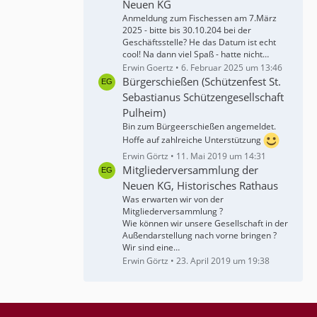
Neuen KG
Anmeldung zum Fischessen am 7.März
2025 - bitte bis 30.10.204 bei der
Geschäftsstelle? He das Datum ist echt
cool! Na dann viel Spaß - hatte nicht…
Erwin Goertz
6. Februar 2025 um 13:46
Bürgerschießen (Schützenfest St.
Sebastianus Schützengesellschaft
Pulheim)
Bin zum Bürgeerschießen angemeldet.
Hoffe auf zahlreiche Unterstützung
Erwin Görtz
11. Mai 2019 um 14:31
Mitgliederversammlung der
Neuen KG, Historisches Rathaus
Was erwarten wir von der
Mitgliederversammlung ?
Wie können wir unsere Gesellschaft in der
Außendarstellung nach vorne bringen ?
Wir sind eine…
Erwin Görtz
23. April 2019 um 19:38