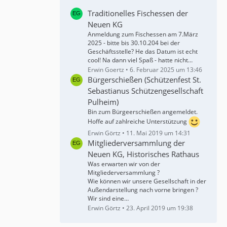
Traditionelles Fischessen der
Neuen KG
Anmeldung zum Fischessen am 7.März
2025 - bitte bis 30.10.204 bei der
Geschäftsstelle? He das Datum ist echt
cool! Na dann viel Spaß - hatte nicht…
Erwin Goertz
6. Februar 2025 um 13:46
Bürgerschießen (Schützenfest St.
Sebastianus Schützengesellschaft
Pulheim)
Bin zum Bürgeerschießen angemeldet.
Hoffe auf zahlreiche Unterstützung
Erwin Görtz
11. Mai 2019 um 14:31
Mitgliederversammlung der
Neuen KG, Historisches Rathaus
Was erwarten wir von der
Mitgliederversammlung ?
Wie können wir unsere Gesellschaft in der
Außendarstellung nach vorne bringen ?
Wir sind eine…
Erwin Görtz
23. April 2019 um 19:38