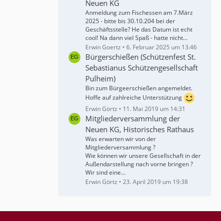
Neuen KG
Anmeldung zum Fischessen am 7.März
2025 - bitte bis 30.10.204 bei der
Geschäftsstelle? He das Datum ist echt
cool! Na dann viel Spaß - hatte nicht…
Erwin Goertz
6. Februar 2025 um 13:46
Bürgerschießen (Schützenfest St.
Sebastianus Schützengesellschaft
Pulheim)
Bin zum Bürgeerschießen angemeldet.
Hoffe auf zahlreiche Unterstützung
Erwin Görtz
11. Mai 2019 um 14:31
Mitgliederversammlung der
Neuen KG, Historisches Rathaus
Was erwarten wir von der
Mitgliederversammlung ?
Wie können wir unsere Gesellschaft in der
Außendarstellung nach vorne bringen ?
Wir sind eine…
Erwin Görtz
23. April 2019 um 19:38