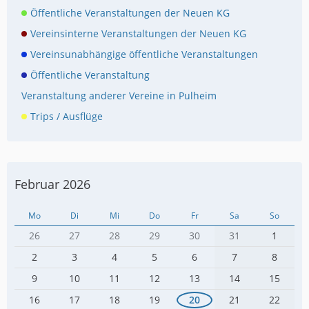
Öffentliche Veranstaltungen der Neuen KG
Vereinsinterne Veranstaltungen der Neuen KG
Vereinsunabhängige öffentliche Veranstaltungen
Öffentliche Veranstaltung
Veranstaltung anderer Vereine in Pulheim
Trips / Ausflüge
Februar 2026
Mo
Di
Mi
Do
Fr
Sa
So
26
27
28
29
30
31
1
2
3
4
5
6
7
8
9
10
11
12
13
14
15
16
17
18
19
20
21
22