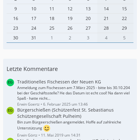
9
10
11
12
13
14
15
16
17
18
19
20
21
22
23
24
25
26
27
28
29
30
31
1
2
3
4
5
Letzte Kommentare
Traditionelles Fischessen der Neuen KG
Anmeldung zum Fischessen am 7.März 2025 - bitte bis 30.10.204
bei der Geschäftsstelle? He das Datum ist echt cool! Na dann viel
Spaß - hatte nicht…
Erwin Goertz
6. Februar 2025 um 13:46
Bürgerschießen (Schützenfest St. Sebastianus
Schützengesellschaft Pulheim)
Bin zum Bürgeerschießen angemeldet. Hoffe auf zahlreiche
Unterstützung
Erwin Görtz
11. Mai 2019 um 14:31