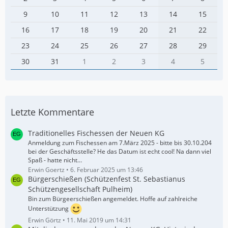
9
10
11
12
13
14
15
16
17
18
19
20
21
22
23
24
25
26
27
28
29
30
31
1
2
3
4
5
Letzte Kommentare
Traditionelles Fischessen der Neuen KG
Anmeldung zum Fischessen am 7.März 2025 - bitte bis 30.10.204
bei der Geschäftsstelle? He das Datum ist echt cool! Na dann viel
Spaß - hatte nicht…
Erwin Goertz
6. Februar 2025 um 13:46
Bürgerschießen (Schützenfest St. Sebastianus
Schützengesellschaft Pulheim)
Bin zum Bürgeerschießen angemeldet. Hoffe auf zahlreiche
Unterstützung
Erwin Görtz
11. Mai 2019 um 14:31