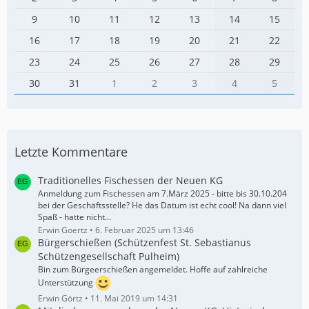
9
10
11
12
13
14
15
16
17
18
19
20
21
22
23
24
25
26
27
28
29
30
31
1
2
3
4
5
Letzte Kommentare
Traditionelles Fischessen der Neuen KG
Anmeldung zum Fischessen am 7.März 2025 - bitte bis 30.10.204
bei der Geschäftsstelle? He das Datum ist echt cool! Na dann viel
Spaß - hatte nicht…
Erwin Goertz
6. Februar 2025 um 13:46
Bürgerschießen (Schützenfest St. Sebastianus
Schützengesellschaft Pulheim)
Bin zum Bürgeerschießen angemeldet. Hoffe auf zahlreiche
Unterstützung
Erwin Görtz
11. Mai 2019 um 14:31