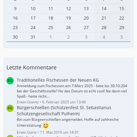
9
10
11
12
13
14
15
16
17
18
19
20
21
22
23
24
25
26
27
28
29
30
31
1
2
3
4
5
Letzte Kommentare
Traditionelles Fischessen der Neuen KG
Anmeldung zum Fischessen am 7.März 2025 - bitte bis 30.10.204
bei der Geschäftsstelle? He das Datum ist echt cool! Na dann viel
Spaß - hatte nicht…
Erwin Goertz
6. Februar 2025 um 13:46
Bürgerschießen (Schützenfest St. Sebastianus
Schützengesellschaft Pulheim)
Bin zum Bürgeerschießen angemeldet. Hoffe auf zahlreiche
Unterstützung
Erwin Görtz
11. Mai 2019 um 14:31