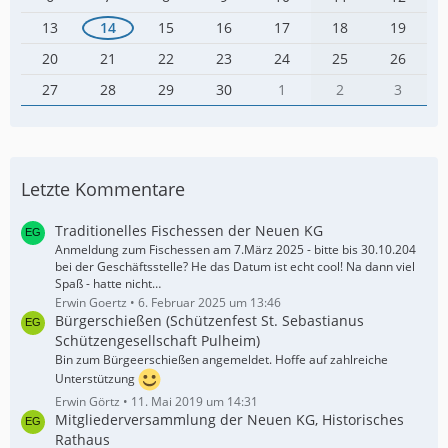
13
14
15
16
17
18
19
20
21
22
23
24
25
26
27
28
29
30
1
2
3
Letzte Kommentare
Traditionelles Fischessen der Neuen KG
Anmeldung zum Fischessen am 7.März 2025 - bitte bis 30.10.204
bei der Geschäftsstelle? He das Datum ist echt cool! Na dann viel
Spaß - hatte nicht…
Erwin Goertz
6. Februar 2025 um 13:46
Bürgerschießen (Schützenfest St. Sebastianus
Schützengesellschaft Pulheim)
Bin zum Bürgeerschießen angemeldet. Hoffe auf zahlreiche
Unterstützung
Erwin Görtz
11. Mai 2019 um 14:31
Mitgliederversammlung der Neuen KG, Historisches
Rathaus