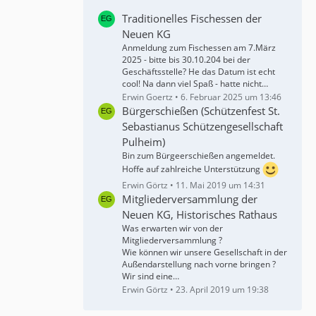
Traditionelles Fischessen der
Neuen KG
Anmeldung zum Fischessen am 7.März
2025 - bitte bis 30.10.204 bei der
Geschäftsstelle? He das Datum ist echt
cool! Na dann viel Spaß - hatte nicht…
Erwin Goertz
6. Februar 2025 um 13:46
Bürgerschießen (Schützenfest St.
Sebastianus Schützengesellschaft
Pulheim)
Bin zum Bürgeerschießen angemeldet.
Hoffe auf zahlreiche Unterstützung
Erwin Görtz
11. Mai 2019 um 14:31
Mitgliederversammlung der
Neuen KG, Historisches Rathaus
Was erwarten wir von der
Mitgliederversammlung ?
Wie können wir unsere Gesellschaft in der
Außendarstellung nach vorne bringen ?
Wir sind eine…
Erwin Görtz
23. April 2019 um 19:38