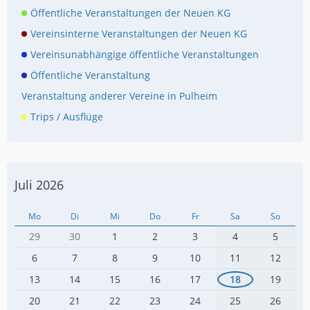
Öffentliche Veranstaltungen der Neuen KG
Vereinsinterne Veranstaltungen der Neuen KG
Vereinsunabhängige öffentliche Veranstaltungen
Öffentliche Veranstaltung
Veranstaltung anderer Vereine in Pulheim
Trips / Ausflüge
Juli 2026
Mo
Di
Mi
Do
Fr
Sa
So
29
30
1
2
3
4
5
6
7
8
9
10
11
12
13
14
15
16
17
18
19
20
21
22
23
24
25
26