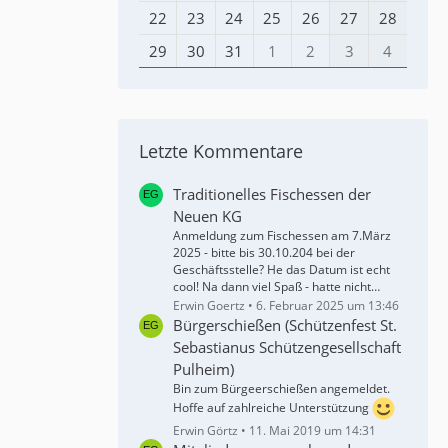
22
23
24
25
26
27
28
29
30
31
1
2
3
4
Letzte Kommentare
Traditionelles Fischessen der
Neuen KG
Anmeldung zum Fischessen am 7.März
2025 - bitte bis 30.10.204 bei der
Geschäftsstelle? He das Datum ist echt
cool! Na dann viel Spaß - hatte nicht…
Erwin Goertz
6. Februar 2025 um 13:46
Bürgerschießen (Schützenfest St.
Sebastianus Schützengesellschaft
Pulheim)
Bin zum Bürgeerschießen angemeldet.
Hoffe auf zahlreiche Unterstützung
Erwin Görtz
11. Mai 2019 um 14:31