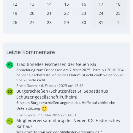
12
13
14
15
16
17
18
19
20
21
22
23
24
25
26
27
28
29
30
31
1
Letzte Kommentare
Traditionelles Fischessen der Neuen KG
Anmeldung zum Fischessen am 7.März 2025 - bitte bis 30.10.204
bei der Geschäftsstelle? He das Datum ist echt cool! Na dann viel
Spaß - hatte nicht…
Erwin Goertz
6. Februar 2025 um 13:46
Bürgerschießen (Schützenfest St. Sebastianus
Schützengesellschaft Pulheim)
Bin zum Bürgeerschießen angemeldet. Hoffe auf zahlreiche
Unterstützung
Erwin Görtz
11. Mai 2019 um 14:31
Mitgliederversammlung der Neuen KG, Historisches
Rathaus
Was erwarten wir von der Mitgliederversammlung ?