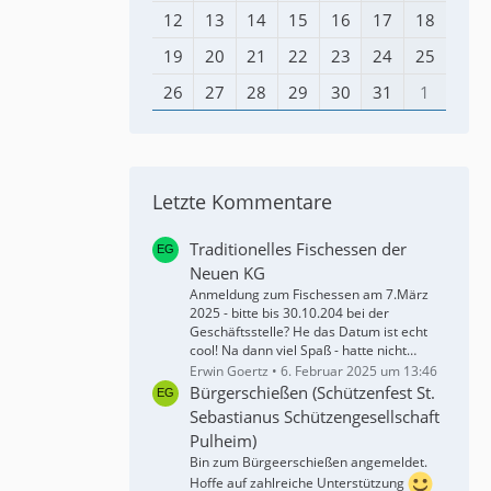
12
13
14
15
16
17
18
19
20
21
22
23
24
25
26
27
28
29
30
31
1
Letzte Kommentare
Traditionelles Fischessen der
Neuen KG
Anmeldung zum Fischessen am 7.März
2025 - bitte bis 30.10.204 bei der
Geschäftsstelle? He das Datum ist echt
cool! Na dann viel Spaß - hatte nicht…
Erwin Goertz
6. Februar 2025 um 13:46
Bürgerschießen (Schützenfest St.
Sebastianus Schützengesellschaft
Pulheim)
Bin zum Bürgeerschießen angemeldet.
Hoffe auf zahlreiche Unterstützung